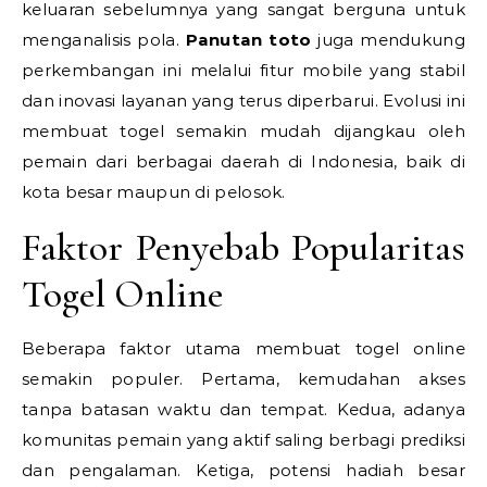
keluaran sebelumnya yang sangat berguna untuk
menganalisis pola.
Panutan toto
juga mendukung
perkembangan ini melalui fitur mobile yang stabil
dan inovasi layanan yang terus diperbarui. Evolusi ini
membuat togel semakin mudah dijangkau oleh
pemain dari berbagai daerah di Indonesia, baik di
kota besar maupun di pelosok.
Faktor Penyebab Popularitas
Togel Online
Beberapa faktor utama membuat togel online
semakin populer. Pertama, kemudahan akses
tanpa batasan waktu dan tempat. Kedua, adanya
komunitas pemain yang aktif saling berbagi prediksi
dan pengalaman. Ketiga, potensi hadiah besar