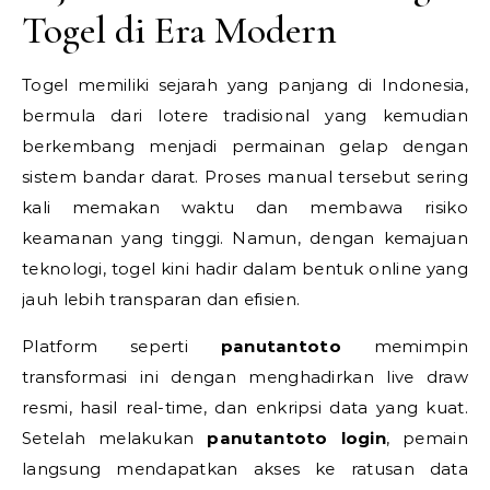
Togel di Era Modern
Togel memiliki sejarah yang panjang di Indonesia,
bermula dari lotere tradisional yang kemudian
berkembang menjadi permainan gelap dengan
sistem bandar darat. Proses manual tersebut sering
kali memakan waktu dan membawa risiko
keamanan yang tinggi. Namun, dengan kemajuan
teknologi, togel kini hadir dalam bentuk online yang
jauh lebih transparan dan efisien.
Platform seperti
panutantoto
memimpin
transformasi ini dengan menghadirkan live draw
resmi, hasil real-time, dan enkripsi data yang kuat.
Setelah melakukan
panutantoto login
, pemain
langsung mendapatkan akses ke ratusan data