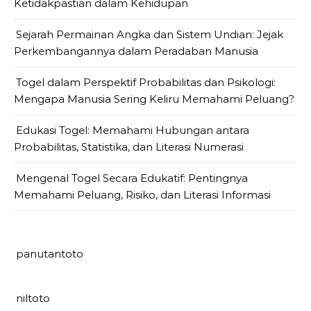
Ketidakpastian dalam Kehidupan
Sejarah Permainan Angka dan Sistem Undian: Jejak
Perkembangannya dalam Peradaban Manusia
Togel dalam Perspektif Probabilitas dan Psikologi:
Mengapa Manusia Sering Keliru Memahami Peluang?
Edukasi Togel: Memahami Hubungan antara
Probabilitas, Statistika, dan Literasi Numerasi
Mengenal Togel Secara Edukatif: Pentingnya
Memahami Peluang, Risiko, dan Literasi Informasi
panutantoto
niltoto