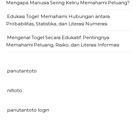
Mengapa Manusia Sering Keliru Memahami Peluang?
Edukasi Togel: Memahami Hubungan antara
Probabilitas, Statistika, dan Literasi Numerasi
Mengenal Togel Secara Edukatif: Pentingnya
Memahami Peluang, Risiko, dan Literasi Informasi
panutantoto
niltoto
panutantoto login