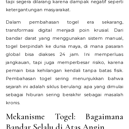
tapi segera dilarang karena dampak negatif seperti
ketergantungan masyarakat.
Dalam pembahasan togel era sekarang,
transformasi digital menjadi poin krusial. Dari
bandar darat yang menggunakan sistem manual,
togel berpindah ke dunia maya, di mana pasaran
global bisa diakses 24 jam. Ini memperluas
jangkauan, tapi juga memperbesar risiko, karena
pemain bisa kehilangan kendali tanpa batas fisik.
Pembahasan togel sering menunjukkan bahwa
sejarah ini adalah siklus berulang: apa yang dimulai
sebagai hiburan sering berakhir sebagai masalah
kronis.
Mekanisme Togel: Bagaimana
Bandar Selalu di Atas Angin