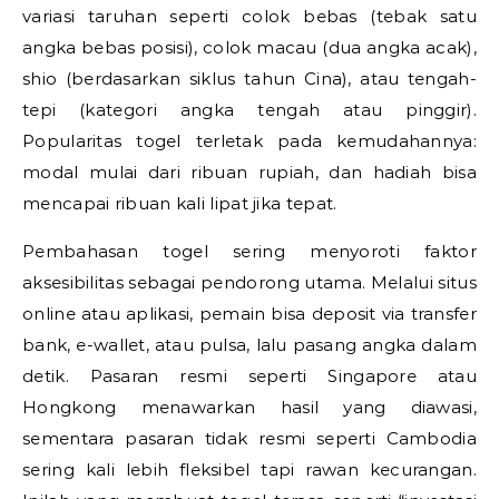
variasi taruhan seperti colok bebas (tebak satu
angka bebas posisi), colok macau (dua angka acak),
shio (berdasarkan siklus tahun Cina), atau tengah-
tepi (kategori angka tengah atau pinggir).
Popularitas togel terletak pada kemudahannya:
modal mulai dari ribuan rupiah, dan hadiah bisa
mencapai ribuan kali lipat jika tepat.
Pembahasan togel sering menyoroti faktor
aksesibilitas sebagai pendorong utama. Melalui situs
online atau aplikasi, pemain bisa deposit via transfer
bank, e-wallet, atau pulsa, lalu pasang angka dalam
detik. Pasaran resmi seperti Singapore atau
Hongkong menawarkan hasil yang diawasi,
sementara pasaran tidak resmi seperti Cambodia
sering kali lebih fleksibel tapi rawan kecurangan.