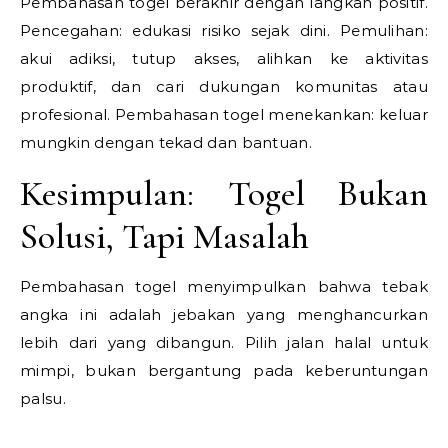
Pembahasan togel berakhir dengan langkah positif.
Pencegahan: edukasi risiko sejak dini. Pemulihan:
akui adiksi, tutup akses, alihkan ke aktivitas
produktif, dan cari dukungan komunitas atau
profesional. Pembahasan togel menekankan: keluar
mungkin dengan tekad dan bantuan.
Kesimpulan: Togel Bukan
Solusi, Tapi Masalah
Pembahasan togel menyimpulkan bahwa tebak
angka ini adalah jebakan yang menghancurkan
lebih dari yang dibangun. Pilih jalan halal untuk
mimpi, bukan bergantung pada keberuntungan
palsu.