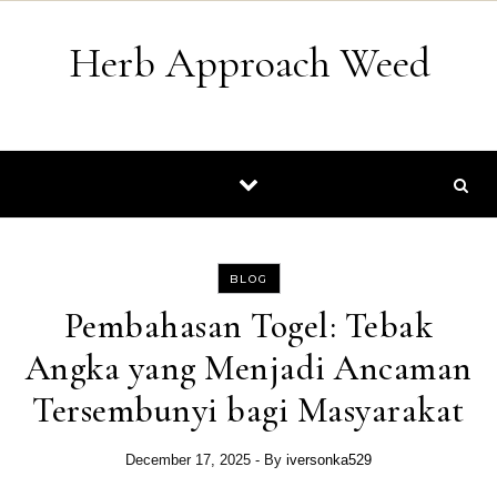
Skip to content
Herb Approach Weed
BLOG
Pembahasan Togel: Tebak
Angka yang Menjadi Ancaman
Tersembunyi bagi Masyarakat
December 17, 2025
- By
iversonka529