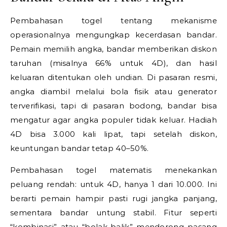
Pembahasan togel tentang mekanisme
operasionalnya mengungkap kecerdasan bandar.
Pemain memilih angka, bandar memberikan diskon
taruhan (misalnya 66% untuk 4D), dan hasil
keluaran ditentukan oleh undian. Di pasaran resmi,
angka diambil melalui bola fisik atau generator
terverifikasi, tapi di pasaran bodong, bandar bisa
mengatur agar angka populer tidak keluar. Hadiah
4D bisa 3.000 kali lipat, tapi setelah diskon,
keuntungan bandar tetap 40–50%.
Pembahasan togel matematis menekankan
peluang rendah: untuk 4D, hanya 1 dari 10.000. Ini
berarti pemain hampir pasti rugi jangka panjang,
sementara bandar untung stabil. Fitur seperti
“kombinasi” atau “bolak-balik” mendorong pasang