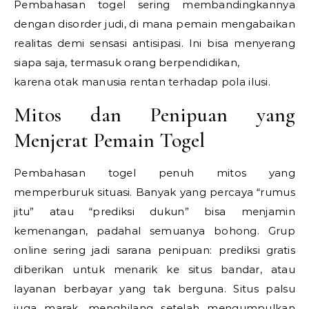
Pembahasan togel sering membandingkannya
dengan disorder judi, di mana pemain mengabaikan
realitas demi sensasi antisipasi. Ini bisa menyerang
siapa saja, termasuk orang berpendidikan,
karena otak manusia rentan terhadap pola ilusi.
Mitos dan Penipuan yang
Menjerat Pemain Togel
Pembahasan togel penuh mitos yang
memperburuk situasi. Banyak yang percaya “rumus
jitu” atau “prediksi dukun” bisa menjamin
kemenangan, padahal semuanya bohong. Grup
online sering jadi sarana penipuan: prediksi gratis
diberikan untuk menarik ke situs bandar, atau
layanan berbayar yang tak berguna. Situs palsu
juga marak, menghilang setelah mengumpulkan